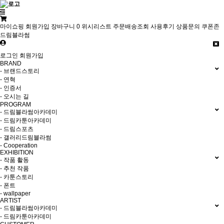
마이쇼핑
회원가입
장바구니
0
위시리스트
주문배송조회
사용후기
상품문의
쿠폰존
드림블라썸
로그인
회원가입
BRAND
- 브랜드스토리
- 연혁
- 인증서
- 오시는 길
PROGRAM
- 드림블라썸아카데미
- 드림카툰아카데미
- 드림스포츠
- 갤러리드림블라썸
- Cooperation
EXHIBITION
- 작품 활동
- 추천 작품
- 카툰스토리
- 폰트
- wallpaper
ARTIST
- 드림블라썸아카데미
- 드림카툰아카데미